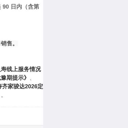
90 日内（含第
司销售。
人寿线上服务情况
犹豫期提示》
、
齐家骏达2026定
》
。