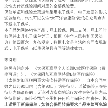
本产品是一次性支付保险费，在每一保险期间内，您应一
次性支付该保险期间对应的全部保险费。
保险单证和保险发票通常采用电子保单、电子发票的形式
送达给您，您也可以关注“太平洋健康险”微信公众号查询
下载电子保单。
本产品为网络销售产品，网上投保、网上支付、网上即时
核保并出具电子保单凭证，根据《中华人民共和国民法
典》第四百六十九条规定，数据电文是合法的合同表现形
式，电子保单与纸质保单具有同等法律效力。
等待期
除另有约定外，《太保互联网个人长期C款医疗保险（费
率可调）》、《太保附加互联网特需B款医疗保险》、
《太保附加互联网重大疾病特需医疗保险》、自本合同生
效之日起90日内（含第90日）为等待期。若被保险人在等
待期内确诊疾病，无论对该疾病的治疗发生在等待期内或
等待期后，保险公司均不承担任何赔付保险金的责任。
以
上适用于新保保单，如符合保司转保要求产品主险可免除