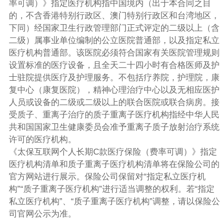
率可调）》指定医疗机构指中国境内（出于本合同之目
的，不含香港特别行政区、澳门特别行政区和台湾地区，
下同）经国家卫生行政管理部门正式评定的二级以上（含
二级）属事业单位编制的公立医院普通部，以及指定私立
医疗机构普通部。该医院必须符合国家有关医院管理规则
设置标准的医疗设备，且全天二十四小时有合格医师及护
士驻院提供医疗及护理服务。不包括疗养院，护理院，康
复中心（康复医院），精神心理治疗中心以及无相应医护
人员或设备的二级或二级以上的联合医院或联合病房。接
受质子、重离子治疗的质子重离子医疗机构指经中华人民
共和国国家卫生健康委员会准予重离子质子放射治疗系统
许可的医疗机构。
《太保互联网个人长期C款医疗保险（费率可调）》指定
医疗机构清单和质子重离子医疗机构清单将在保险公司的
官方网站进行展示。保险公司保留对“指定私立医疗机
构”“质子重离子医疗机构”进行适当调整的权利。若“指定
私立医疗机构”、“质子重离子医疗机构”调整，请以保险公
司官网公示为准。