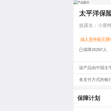
太平洋保
披露名：
小蜜
成人意外险王牌I
已保障
20287
人
该产品由中国太
各支付方式的银
保障计划