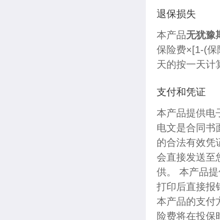
退保损失
本产品
无犹豫
保险费×[1-
天的按一天计
支付和凭证
本产品提供电
电文是合同书
的合法有效凭
会直接发送至
供。 本产品
打印后直接报
本产品的支付
险费将在投保