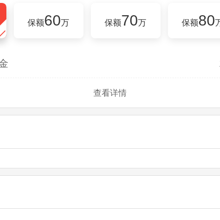
60
70
80
保额
万
保额
万
保额
金
查看详情