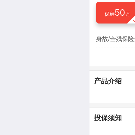
50
保额
万
身故/全残保险
产品介绍
投保须知