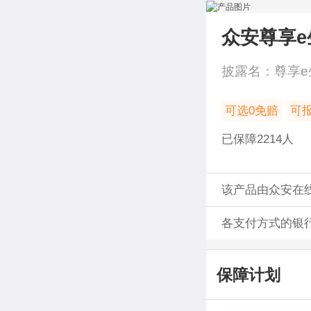
众安尊享e
披露名：
尊享e
可选0免赔
可
已保障
2214
人
该产品由众安在
各支付方式的银
保障计划