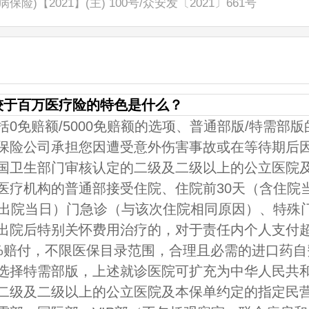
病保险)【2021】(主) 100号
/
众安发〔2021〕661号
较于百万医疗险的特色是什么？
括0免赔额/5000免赔额的选项、普通部版/特需部
保险公司承担您因遭受意外伤害事故或在等待期后
国卫生部门审核认定的二级及二级以上的公立医院
医疗机构的普通部接受住院、住院前30天（含住院
含出院当日）门急诊（与该次住院相同原因）、特殊
出院后特别关怀费用治疗的，对于责任内个人支付
0%赔付，不限医保目录范围，合理且必需的进口药
选择特需部版，上述就诊医院可扩充为中华人民共
二级及二级以上的公立医院及本保单约定的指定民