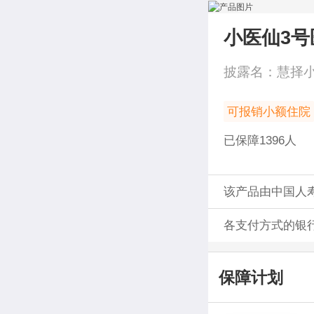
小医仙3号
披露名：
慧择
可报销小额住院
已保障
1396
人
该产品由中国人
各支付方式的银
保障计划