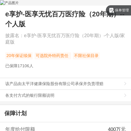
保单管理
e享护-医享无忧百万医疗险（20年期）--
个人版
披露名：
e享护-医享无忧百万医疗险（20年期）-个人版/家
庭版
20年保证续保
可选院外特药责任
不限社保目录
已保障
17106
人
该产品由太平洋健康保险股份有限公司承保并负责理赔
各支付方式的银行限额说明
保障计划
年度给付限额
400万元