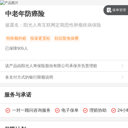
保单管理
中老年防癌险
披露名：
阳光人寿互联网定期恶性肿瘤疾病保险
特疾额外赔
投保更宽松
轻症
豁免保费
已保障
905
人
该产品由阳光人寿保险股份有限公司承保并负责理赔
各支付方式的银行限额说明
服务与承诺
一对一顾问咨询服务
电子保单
理赔协助
24