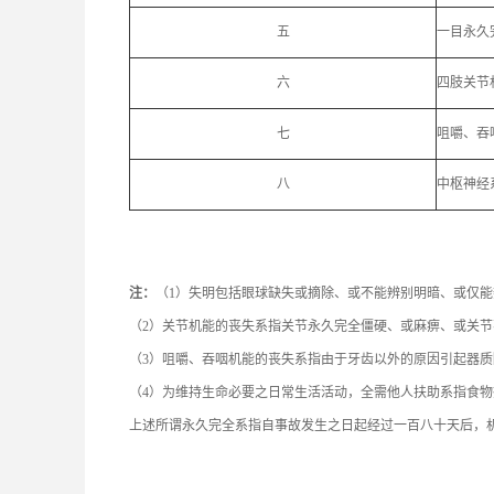
五
一目永久
六
四肢关节
七
咀嚼、吞
八
中枢神经
注：
（1）失明包括眼球缺失或摘除、或不能辨别明暗、或仅能
（2）关节机能的丧失系指关节永久完全僵硬、或麻痹、或关
（3）咀嚼、吞咽机能的丧失系指由于牙齿以外的原因引起器
（4）为维持生命必要之日常生活活动，全需他人扶助系指食
上述所谓永久完全系指自事故发生之日起经过一百八十天后，