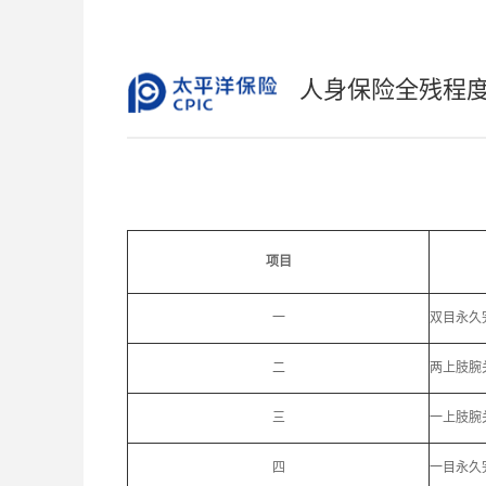
人身保险全残程
项目
一
双目永久
二
两上肢腕
三
一上肢腕
四
一目永久