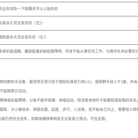
完全失明及一下肢踝关节以上缺失的
机能永久完全丧失的（注2）
咽机能永久完全丧失的（注3）
系统机能或胸、腹部脏器机能极度障碍，终身不能从事任何工作，为维持生命必要的日
辨别眼前手动者，最佳矫正视力低于国际标准视力表0.02，或视野半径小于5度，并
节不能随意识活动。
质障碍或机能障碍，以致不能作咀嚼、吞咽运动，除流质食物外不能摄取或吞咽的状态
物摄取、大小便始末、穿脱衣服、起居、步行、入浴等，皆不能自己为之，需要他人帮
机能仍然完全丧失，但眼球摘除等明显无法复原之情况，不在此限。