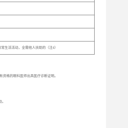
常生活活动，全需他人扶助的（注4）
由有资格的眼科医师出具医疗诊断证明。
。
助。