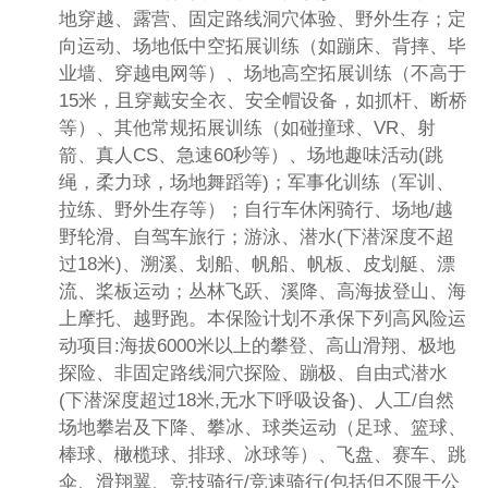
地穿越、露营、固定路线洞穴体验、野外生存；定
向运动、场地低中空拓展训练（如蹦床、背摔、毕
业墙、穿越电网等）、场地高空拓展训练（不高于
15米，且穿戴安全衣、安全帽设备，如抓杆、断桥
等）、其他常规拓展训练（如碰撞球、VR、射
箭、真人CS、急速60秒等）、场地趣味活动(跳
绳，柔力球，场地舞蹈等)；军事化训练（军训、
拉练、野外生存等）；自行车休闲骑行、场地/越
野轮滑、自驾车旅行；游泳、潜水(下潜深度不超
过18米)、溯溪、划船、帆船、帆板、皮划艇、漂
流、桨板运动；丛林飞跃、溪降、高海拔登山、海
上摩托、越野跑。本保险计划不承保下列高风险运
动项目:海拔6000米以上的攀登、高山滑翔、极地
探险、非固定路线洞穴探险、蹦极、自由式潜水
(下潜深度超过18米,无水下呼吸设备)、人工/自然
场地攀岩及下降、攀冰、球类运动（足球、篮球、
棒球、橄榄球、排球、冰球等）、飞盘、赛车、跳
伞、滑翔翼、竞技骑行/竞速骑行(包括但不限于公